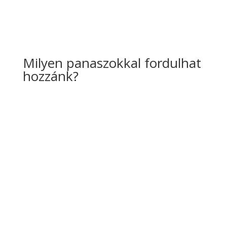
Mozgásközpontunk gyógytorna
lehetőséggel vár
mindenkit Veszprém
és vonzáskörzetében.
Milyen panaszokkal fordulhat
hozzánk?
Gerincfájdalmak
Derékproblémák
A deréktáji fájdalom egy tünetegyüttes és rengeteg