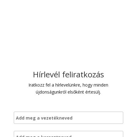
A szakorvosi hátteret a
Vanderlich
Egészségcentrum
szakrendelései adják.
Szeretettel várjuk kedves vendégeinket, a gyógyulni és
mozogni vágyókat!
Vanderlich
Mozgáscentrum
Hírlevél feliratkozás
Iratkozz fel a hírlevelünkre, hogy minden
újdonságunkról elsőként értesülj.
Vezetéknév
Keresztnév