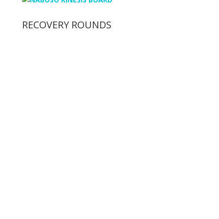
RECOVERY ROUNDS
A cukorbetegség kezelése
gyógytornával – Mozgás
cukorbetegen
„Civilizációs betegségünk” a cukorbetegség vagy
másnéven diabétesz egy krónikus anyagcsere
betegség, méghozzá a világon a leggyakrabban
előforduló. A szénhidrát anyagcserét érinti ez a kór.
Az inzulin hiánya, vagy az inzulin hatásának
elmaradása miatta betegség során...
Bővebben
Achilles-ín szakadás és
gyógytorna