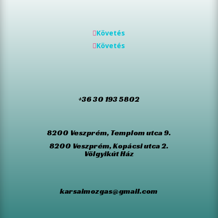
Követés
Követés
+36 30 193 5802
8200 Veszprém, Templom utca 9.
8200 Veszprém, Kopácsi utca 2.
Völgyikút Ház
karsaimozgas@gmail.com