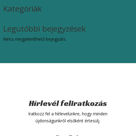
Kategóriák
Legutóbbi bejegyzések
Nincs megjeleníthető bejegyzés.
Hírlevél feliratkozás
Iratkozz fel a hírlevelünkre, hogy minden
újdonságunkról elsőként értesülj.