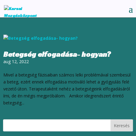
Betegség elfogadása- hogyan?
aug 12, 2022
Mivel a betegség fázisaiban számos lelki problémával szembesül
a beteg, ezért ennek elfogadása motiváló lehet a gyógyulás felé
vezető úton. Terapeutaként nehéz a betegségeink elfogadásáról
írni, de én mégis megpróbálom. Amikor idegrendszert érintő
betegség...
Keresés