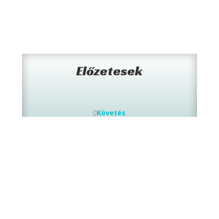
– javítja az alvásminőséget, közérzetet és az
életminőséget.
Előzetesek
Követés
Követés
+36 30 193 5802
Előzetes: 1-4. rész
8200 Veszprém, Templom utca 9.