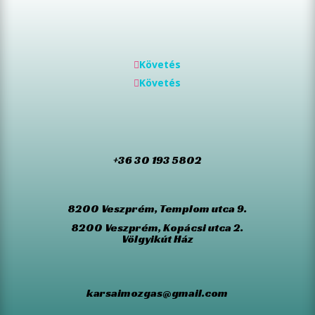
Követés
Követés
+36 30 193 5802
8200 Veszprém, Templom utca 9.
8200 Veszprém, Kopácsi utca 2.
Völgyikút Ház
karsaimozgas@gmail.com