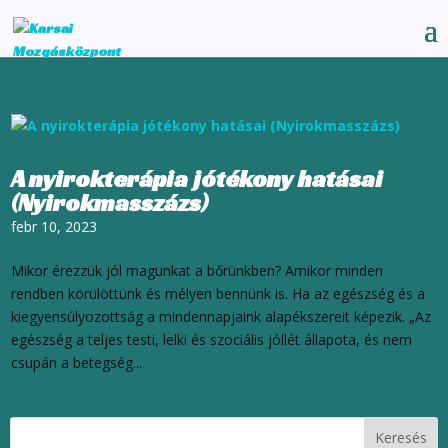
A nyirokterápia jótékony hatásai
(Nyirokmasszázs)
febr 10, 2023
Mikor érezzük jól magunkat a bőrünkben? Amikor minden
rendben körülöttünk és mélyen bennünk is. Ha az egészség és a
kiegyensúlyozottság a mindennapjaink alapékszereit képezik. „Az
egészség a teljes testi, lelki és szociális jóllét állapota, és nem
csupán a betegség...
Keresés