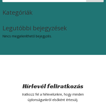
Kategóriák
Legutóbbi bejegyzések
Nincs megjeleníthető bejegyzés.
Hírlevél feliratkozás
Iratkozz fel a hírlevelünkre, hogy minden
újdonságunkról elsőként értesülj.